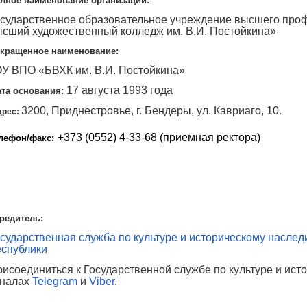
лное наименование организации:
осударственное образовательное учреждение высшего про
ысший художественный колледж им. В.И. Постойкина»
кращенное наименование:
ОУ ВПО «БВХК им. В.И. Постойкина»
17 августа 1993 года
ата основания:
3200, Приднестровье, г. Бендеры, ул. Кавриаго, 10.
дрес:
+373 (0552) 4-33-68 (приемная ректора)
лефон/факс:
редитель:
сударственная служба по культуре и историческому насле
еспублики
исоединиться к Государственной службе по культуре и и
аналах
Telegram
и
Viber
.